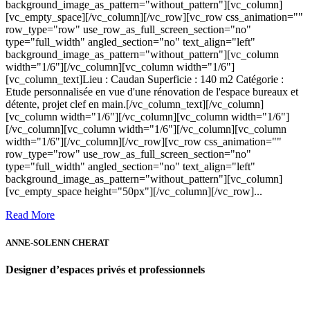
background_image_as_pattern="without_pattern"][vc_column]
[vc_empty_space][/vc_column][/vc_row][vc_row css_animation=""
row_type="row" use_row_as_full_screen_section="no"
type="full_width" angled_section="no" text_align="left"
background_image_as_pattern="without_pattern"][vc_column
width="1/6"][/vc_column][vc_column width="1/6"]
[vc_column_text]Lieu : Caudan Superficie : 140 m2 Catégorie :
Etude personnalisée en vue d'une rénovation de l'espace bureaux et
détente, projet clef en main.[/vc_column_text][/vc_column]
[vc_column width="1/6"][/vc_column][vc_column width="1/6"]
[/vc_column][vc_column width="1/6"][/vc_column][vc_column
width="1/6"][/vc_column][/vc_row][vc_row css_animation=""
row_type="row" use_row_as_full_screen_section="no"
type="full_width" angled_section="no" text_align="left"
background_image_as_pattern="without_pattern"][vc_column]
[vc_empty_space height="50px"][/vc_column][/vc_row]...
Read More
ANNE-SOLENN CHERAT
Designer d’espaces privés et professionnels