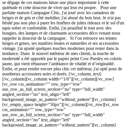
se dégage de ces maisons laisse une place importante à cette
quiétude et cette douceur de vivre qui leur est propre. Pour une
parfaite maison Campagne Chic, j'ai joué avec les camaïeux de
beiges et de gris et côté mobilier, j'ai abusé du bois brut. Je n'ai pas
hésité pas non plus à parer les fenêtres de jolies rideaux et le sol d'un
tapis sobre et confortable. Enfin, j'ai peaufiné le tout avec des
bougies, des lampes et de charmants accessoires déco venant nous
rappeler la douceur de la campagne. Si l’on retrouve ses teintes
beiges et grises, ses matières brutes et naturelles et ses accessoires
vintage, j'ai ajouté quelques touches modernes pour rester dans la
tendance. Dans le nouvel intérieur de mes clients, la touche de
modernité a été apportée par le papier peint Cow Parsley en coloris
jaune, qui vient réhausser l’ambiance de vitalité et d’originalité.
Enfin, et pour rendre encore plus chic cet intérieur, j'ai opté pour de
nombreux accessoires noirs et dorés. [/vc_column_text]
[/vc_column][vc_column width="1/6"][/vc_column][/vc_row]
[vc_row css_animation="" row_type="row"
use_row_as_full_screen_section="no" type="full_width"
angled_section="no" text_align="left"
background_image_as_pattern="without_pattern"][vc_column]
[vc_empty_space height="50px"][/vc_column][/vc_row][vc_row
css_animation="" row_type="row"
use_row_as_full_screen_section="no" type="full_width"
angled_section="no" text_align="left"
background_image_as_pattern="without_pattern"][vc_column]