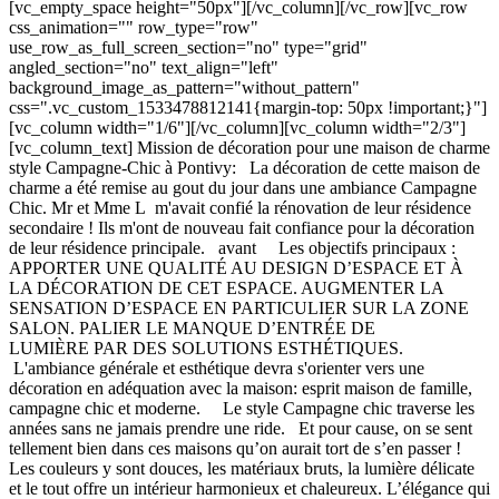
[vc_empty_space height="50px"][/vc_column][/vc_row][vc_row
css_animation="" row_type="row"
use_row_as_full_screen_section="no" type="grid"
angled_section="no" text_align="left"
background_image_as_pattern="without_pattern"
css=".vc_custom_1533478812141{margin-top: 50px !important;}"]
[vc_column width="1/6"][/vc_column][vc_column width="2/3"]
[vc_column_text] Mission de décoration pour une maison de charme
style Campagne-Chic à Pontivy: La décoration de cette maison de
charme a été remise au gout du jour dans une ambiance Campagne
Chic. Mr et Mme L m'avait confié la rénovation de leur résidence
secondaire ! Ils m'ont de nouveau fait confiance pour la décoration
de leur résidence principale. avant Les objectifs principaux :
APPORTER UNE QUALITÉ AU DESIGN D’ESPACE ET À
LA DÉCORATION DE CET ESPACE. AUGMENTER LA
SENSATION D’ESPACE EN PARTICULIER SUR LA ZONE
SALON. PALIER LE MANQUE D’ENTRÉE DE
LUMIÈRE PAR DES SOLUTIONS ESTHÉTIQUES.
L'ambiance générale et esthétique devra s'orienter vers une
décoration en adéquation avec la maison: esprit maison de famille,
campagne chic et moderne. Le style Campagne chic traverse les
années sans ne jamais prendre une ride. Et pour cause, on se sent
tellement bien dans ces maisons qu’on aurait tort de s’en passer !
Les couleurs y sont douces, les matériaux bruts, la lumière délicate
et le tout offre un intérieur harmonieux et chaleureux. L’élégance qui