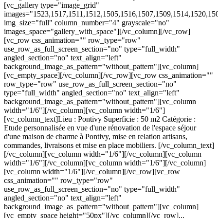
[vc_gallery type="image_grid"
images="1523,1517,1511,1512,1505,1516,1507,1509,1514,1520,15
img_size="full" column_number="4" grayscale="no"
images_space="gallery_with_space"][/vc_column][/vc_row]
[vc_row css_animation="" row_type="row"
use_row_as_full_screen_section="no" type="full_width"
angled_section="no" text_align="left"
background_image_as_pattern="without_pattern"][vc_column]
[vc_empty_space][/vc_column][/vc_row][vc_row css_animation=""
row_type="row" use_row_as_full_screen_section="no"
type="full_width" angled_section="no" text_align="left"
background_image_as_pattern="without_pattern"][vc_column
width="1/6"][/vc_column][vc_column width="1/6"]
[vc_column_text]Lieu : Pontivy Superficie : 50 m2 Catégorie :
Etude personnalisée en vue d'une rénovation de l'espace séjour
d'une maison de charme à Pontivy, mise en relation artisans,
commandes, livraisons et mise en place mobiliers. [/vc_column_text]
[/vc_column][vc_column width="1/6"][/vc_column][vc_column
width="1/6"][/vc_column][vc_column width="1/6"][/vc_column]
[vc_column width="1/6"][/vc_column][/vc_row][vc_row
css_animation="" row_type="row"
use_row_as_full_screen_section="no" type="full_width"
angled_section="no" text_align="left"
background_image_as_pattern="without_pattern"][vc_column]
[vc_empty_space height="50px"][/vc_column][/vc_row]...