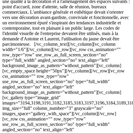
une qualité à la décoration et à l'aménagement des espaces suivants :
point d'accueil, zone d'attente, salle de réunion, bureaux
commerciaux. L'ambiance générale et esthétique devait s'orienter
vers une décoration avant-gardiste, conviviale et fonctionnelle, avec
un environnement épuré s'inspirant des tendances industrielle et
contemporaine, tout en plaisant à un public large. Les codes de
l'identité visuelle de l'entreprise devaient être utilisés, mais à la
demande d'Antoine et Laurent, l'utilisation du jaune devait être
parcimonieuse. [/vc_column_text][/vc_column][vc_column
width="1/6"][/vc_column][/vc_row][vc_row css_animation=""
row_type="row" use_row_as_full_screen_section="no"
type="full_width" angled_section="no" text_align="left"
background_image_as_pattern="without_pattern"][vc_column]
[vc_empty_space height="50px"][/vc_column][/vc_row][vc_row
css_animation="" row_type="row"
use_row_as_full_screen_section="no" type="full_width"
angled_section="no" text_align="left"
background_image_as_pattern="without_pattern"][vc_column]
[vc_gallery type="image_grid"
images="3194,3198,3191,3182,3185,3183,3197,3196,3184,3189,31
img_size="full" column_number="3" grayscale="no"
images_space="gallery_with_space"][/vc_column][/vc_row]
[vc_row css_animation="" row_type="row"
use_row_as_full_screen_section="no" type="full_width"
angled_section="no" text_align="left"