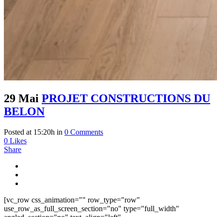
29 Mai
PROJET CONSTRUCTIONS DU
BELON
Posted at 15:20h
in
0 Comments
0
Likes
Share
[vc_row css_animation="" row_type="row"
use_row_as_full_screen_section="no" type="full_width"