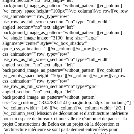
angled_section="no" text_align="left"
background_image_as_pattern="without_pattern"][vc_column]
[vc_empty_space height="100px"][/vc_column][/vc_row][vc_row
css_animation="" row_type="row"
use_row_as_full_screen_section="no" type="full_width"
angled_section="no" text_align="left"
background_image_as_pattern="without_pattern"][vc_column]
[vc_single_image image="3190" img_size="large"
alignment="center" style="vc_box_shadow"
qode_css_animation=""][/vc_column][/vc_row][vc_row
css_animation="" row_type="row"
use_row_as_full_screen_section="no" type="full_width"
angled_section="no" text_align="left"
background_image_as_pattern="without_pattern"][vc_column]
[vc_empty_space height="50px"][/vc_column][/vc_row][vc_row
css_animation="" row_type="row"
use_row_as_full_screen_section="no" type="grid"
angled_section="no" text_align="left"
background_image_as_pattern="without_pattern"
css=".vc_custom_1533478812141{margin-top: 50px !important;}"]
[vc_column width="1/6"][/vc_column][vc_column width="2/3"]
[vc_column_text] Mission de décoration et d'architecture intérieure
pour un espace de bureaux et une salle de réunion et de pause: Le
projet Constructions du Belon est un projet où la décoration et
l’architecture intérieure se sont parfaitement entremêlées pour