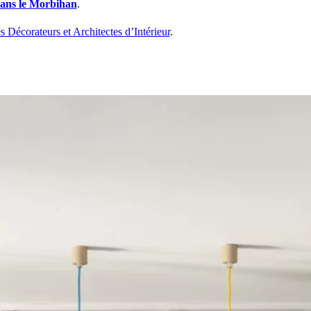
 dans le Morbihan
.
écorateurs et Architectes d’Intérieur
.